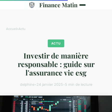
Finance Matin
Accueil
›
Actu
ACTU
Investir de manière
responsable : guide sur
l'assurance vie esg
delphine
•
24 janvier 2025
•
5 min de lecture