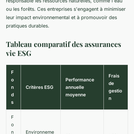
responsable les ressources naturelles, comme l'eau
ou les forêts. Ces entreprises s'engagent à minimiser
leur impact environnemental et à promouvoir des
pratiques durables.
Tableau comparatif des assurances
vie ESG
F
Frais
o
Performance
de
n
Critères ESG
annuelle
gestio
d
moyenne
n
s
F
o
n
Environneme