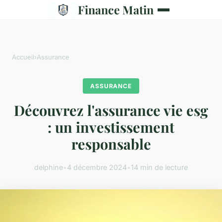
Finance Matin
Accueil
›
Assurance
ASSURANCE
Découvrez l'assurance vie esg
: un investissement
responsable
delphine
•
4 décembre 2024
•
14 min de lecture