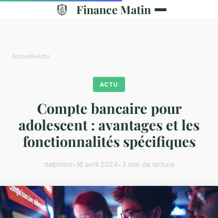
Finance Matin
Accueil
›
Actu
ACTU
Compte bancaire pour
adolescent : avantages et les
fonctionnalités spécifiques
delphine
•
16 avril 2024
•
3 min de lecture