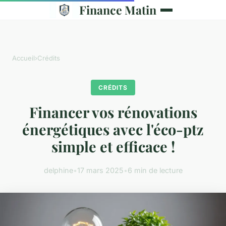
Finance Matin
Accueil
›
Crédits
CRÉDITS
Financer vos rénovations
énergétiques avec l'éco-ptz
simple et efficace !
delphine
•
17 mars 2025
•
6 min de lecture