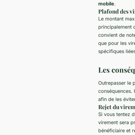
mobile
.
Plafond des v
Le montant maxi
principalement d
convient de not
que pour les vir
spécifiques liée
Les conséq
Outrepasser le p
conséquences. Il
afin de les évite
Rejet du vire
Si vous tentez d
virement sera pr
bénéficiaire et 