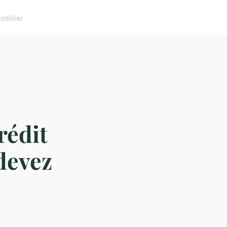
obilier
rédit
 devez