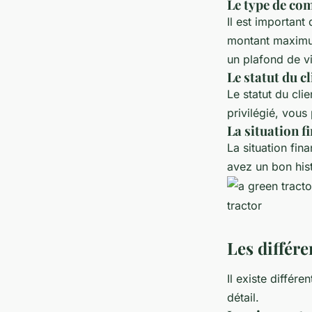
Le type de co
Il est important
montant maximum
un plafond de v
Le statut du cl
Le statut du cli
privilégié, vous
La situation f
La situation fin
avez un bon his
Les différe
Il existe différ
détail.