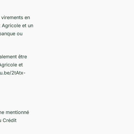
 virements en
 Agricole et un
a banque ou
alement être
gricole et
tu.be/2tAtx-
mme mentionné
 Crédit