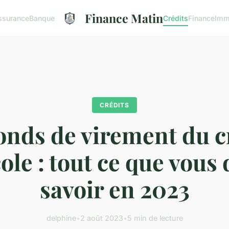
Finance Matin
ssurance
Banque
Crédits
Finance
Imm
CRÉDITS
onds de virement du c
ole : tout ce que vous
savoir en 2023
delphine
•
2 août 2023
•
5 min de lecture