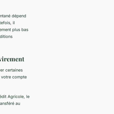
antané dépend
fois, il
lement plus bas
ditions
virement
er certaines
 à votre compte
dit Agricole, le
ransféré au