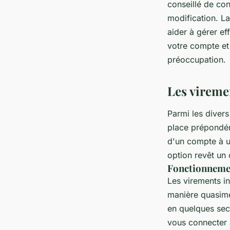
conseillé de co
modification. L
aider à gérer e
votre compte et 
préoccupation.
Les viremen
Parmi les diver
place prépondér
d'un compte à u
option revêt un 
Fonctionnemen
Les virements in
manière quasimen
en quelques sec
vous connecter à