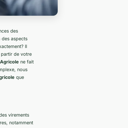
ances des
n des aspects
xactement? Il
partir de votre
 Agricole
ne fait
omplexe, nous
gricole
que
 des virements
ères, notamment