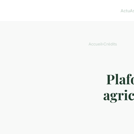
Actu
A
Accueil
›
Crédits
Plaf
agric