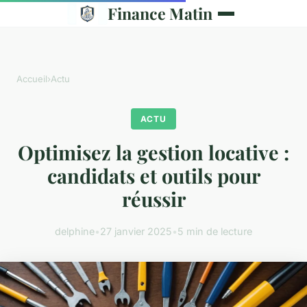
Finance Matin
Accueil
›
Actu
ACTU
Optimisez la gestion locative :
candidats et outils pour
réussir
delphine
•
27 janvier 2025
•
5 min de lecture