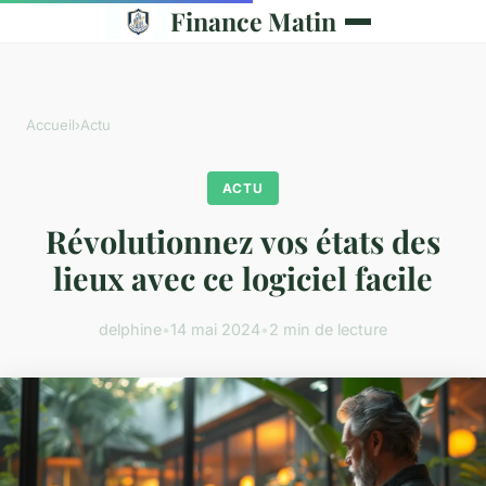
Finance Matin
Accueil
›
Actu
ACTU
Révolutionnez vos états des
lieux avec ce logiciel facile
delphine
•
14 mai 2024
•
2 min de lecture