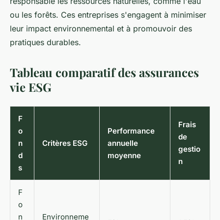
responsable les ressources naturelles, comme l'eau
ou les forêts. Ces entreprises s'engagent à minimiser
leur impact environnemental et à promouvoir des
pratiques durables.
Tableau comparatif des assurances
vie ESG
F
Frais
o
Performance
de
n
Critères ESG
annuelle
gestio
d
moyenne
n
s
F
o
n
Environneme