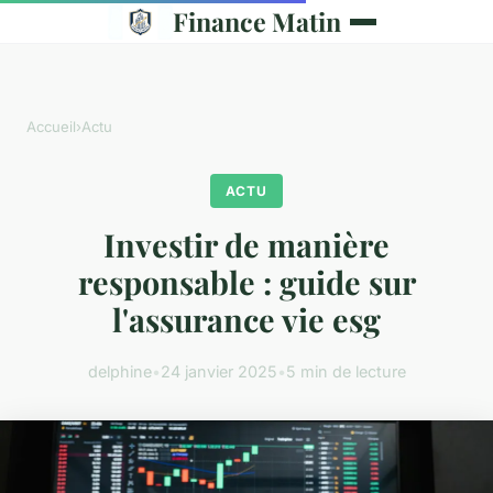
Finance Matin
Accueil
›
Actu
ACTU
Investir de manière
responsable : guide sur
l'assurance vie esg
delphine
•
24 janvier 2025
•
5 min de lecture