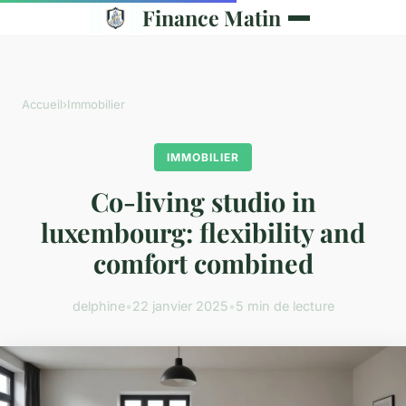
Finance Matin
Accueil
›
Immobilier
IMMOBILIER
Co-living studio in
luxembourg: flexibility and
comfort combined
delphine
•
22 janvier 2025
•
5 min de lecture