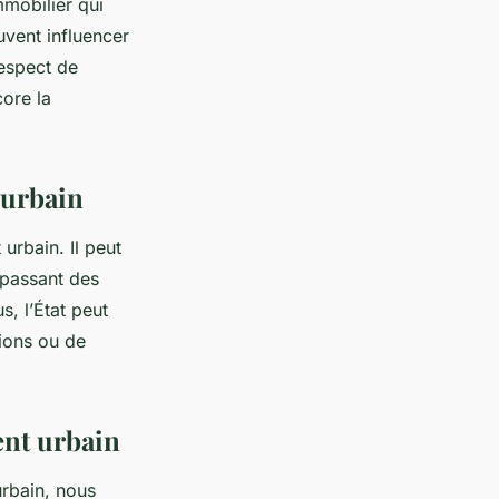
mmobilier qui
uvent influencer
respect de
core la
 urbain
urbain. Il peut
n passant des
s, l’État peut
tions ou de
ent urbain
rbain, nous