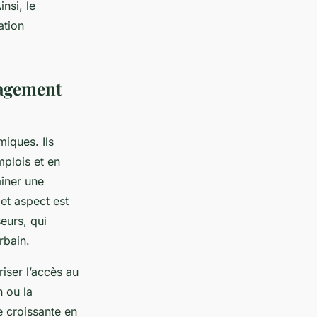
nsi, le
ation
nagement
iques. Ils
mplois et en
aîner une
et aspect est
seurs, qui
rbain.
iser l’accès au
 ou la
 croissante en