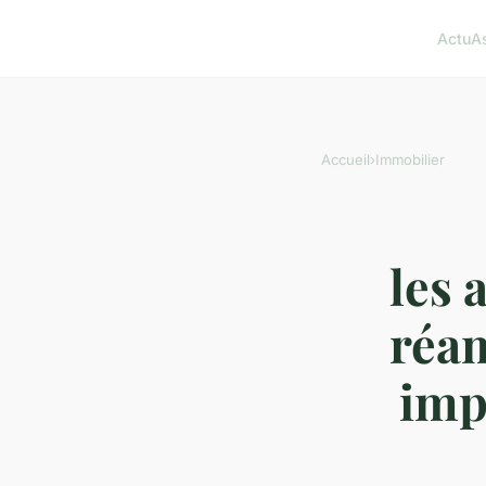
Actu
A
Accueil
›
Immobilier
les 
réa
imp