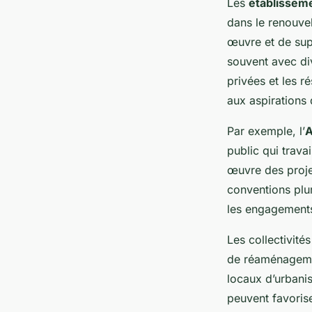
Les
établisseme
dans le renouvel
œuvre et de sup
souvent avec div
privées et les r
aux aspirations
Par exemple, l’
A
public qui travai
œuvre des projet
conventions pluri
les engagements
Les collectivité
de réaménagemen
locaux d’urbanism
peuvent favorise