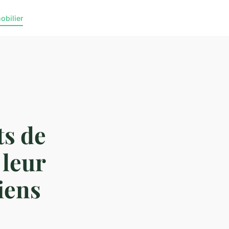
obilier
ts de
leur
iens