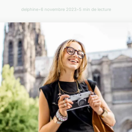
delphine
•
6 novembre 2023
•
5 min de lecture