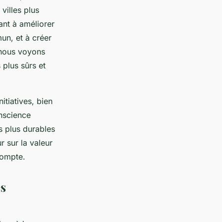
villes plus
ant à améliorer
un, et à créer
, nous voyons
plus sûrs et
tiatives, bien
onscience
is plus durables
r sur la valeur
compte.
és