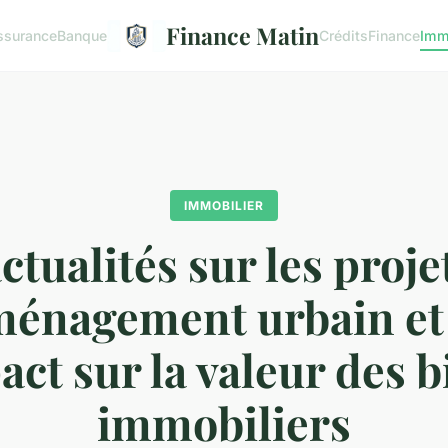
Finance Matin
ssurance
Banque
Crédits
Finance
Imm
IMMOBILIER
actualités sur les proje
ménagement urbain et 
act sur la valeur des b
immobiliers