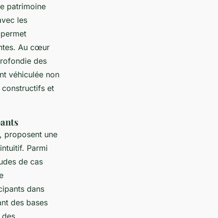
de patrimoine
avec les
e permet
antes. Au cœur
profondie des
ent véhiculée non
constructifs et
pants
s, proposent une
ntuitif. Parmi
tudes de cas
e
cipants dans
sant des bases
t des