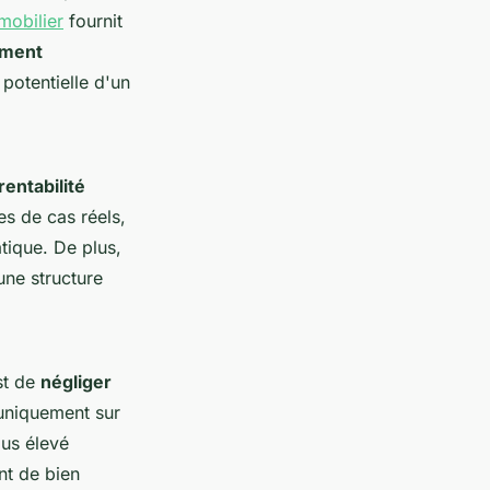
mobilier
fournit
ement
potentielle d'un
rentabilité
es de cas réels,
tique. De plus,
une structure
st de
négliger
uniquement sur
lus élevé
nt de bien