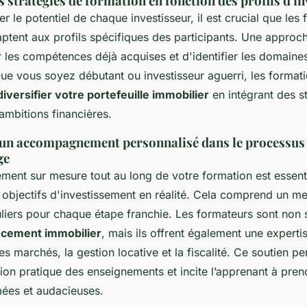
 stratégies de formation en fonction des profils d'i
r le potentiel de chaque investisseur, il est crucial que les
aptent aux profils spécifiques des participants. Une approc
 les compétences déjà acquises et d'identifier les domaine
ue vous soyez débutant ou investisseur aguerri, les format
diversifier votre portefeuille immobilier
en intégrant des s
ambitions financières.
un accompagnement personnalisé dans le processus
ge
nt sur mesure tout au long de votre formation est essent
objectifs d'investissement en réalité. Cela comprend un men
uliers pour chaque étape franchie. Les formateurs sont non
ncement immobilier
, mais ils offrent également une experti
es marchés, la gestion locative et la fiscalité. Ce soutien pe
cation pratique des enseignements et incite l’apprenant à pre
mées et audacieuses.