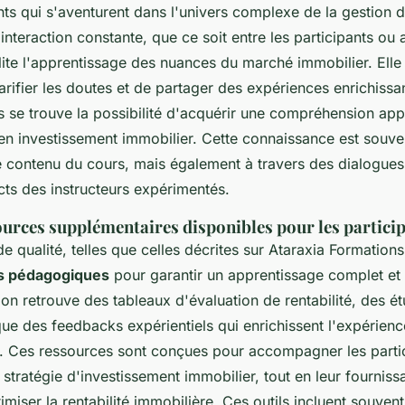
nts qui s'aventurent dans l'univers complexe de la gestion 
interaction constante, que ce soit entre les participants ou 
lite l'apprentissage des nuances du marché immobilier. Ell
arifier les doutes et de partager des expériences enrichiss
 se trouve la possibilité d'acquérir une compréhension ap
 en investissement immobilier. Cette connaissance est souv
e contenu du cours, mais également à travers des dialogues 
cts des instructeurs expérimentés.
ources supplémentaires disponibles pour les partici
e qualité, telles que celles décrites sur Ataraxia Formation
ls pédagogiques
pour garantir un apprentissage complet et i
on retrouve des tableaux d'évaluation de rentabilité, des é
que des feedbacks expérientiels qui enrichissent l'expérienc
. Ces ressources sont conçues pour accompagner les parti
ur stratégie d'investissement immobilier, tout en leur fournis
imiser la rentabilité immobilière. Ces outils incluent souven