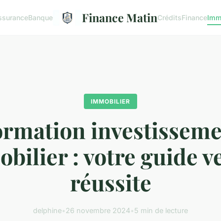
Finance Matin
ssurance
Banque
Crédits
Finance
Imm
IMMOBILIER
rmation investissem
bilier : votre guide ve
réussite
delphine
•
26 novembre 2024
•
5 min de lecture