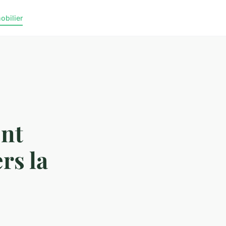
obilier
ent
rs la