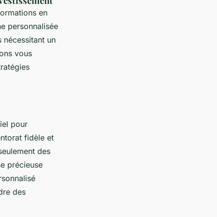
nvestissement
 formations en
he personnalisée
s nécessitant un
ions vous
tratégies
iel pour
torat fidèle et
 seulement des
se précieuse
rsonnalisé
ndre des