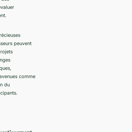
évaluer
nt.
récieuses
isseurs peuvent
rojets
anges
ques,
es avenues comme
on du
icipants.