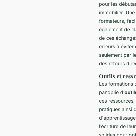
pour les débuta
immobilier. Une 
formateurs, faci
également de cl
de ces échanges
erreurs à éviter
seulement par l
des retours dire
Outils et ress
Les formations d
panoplie d’
outi
ces ressources, 
pratiques ainsi 
d'apprentissage
l’écriture de le
solides pour opt