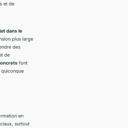
rs et de
at dans le
nsion plus large
endre des
t de
concrets
font
r quiconque
ormation en
ciaux, surtout