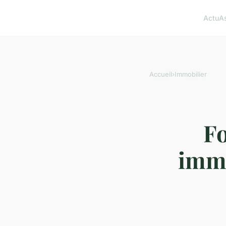
Actu
A
Accueil
›
Immobilier
Fo
immo