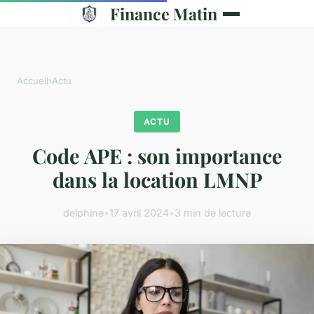
Finance Matin
Accueil
›
Actu
ACTU
Code APE : son importance
dans la location LMNP
delphine
•
17 avril 2024
•
3 min de lecture