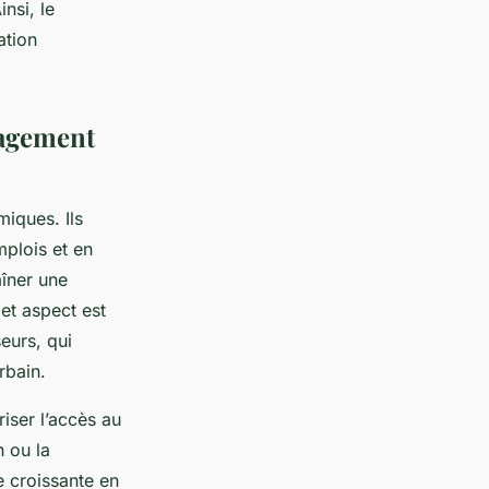
nsi, le
ation
nagement
iques. Ils
mplois et en
aîner une
et aspect est
seurs, qui
rbain.
iser l’accès au
 ou la
 croissante en