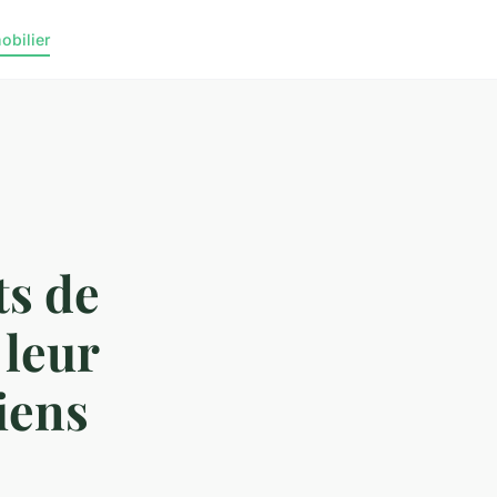
obilier
ts de
leur
iens