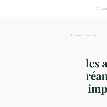
Actu
A
Accueil
›
Immobilier
les 
réa
imp