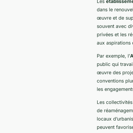
Les
établisseme
dans le renouvel
œuvre et de sup
souvent avec div
privées et les r
aux aspirations
Par exemple, l’
A
public qui travai
œuvre des projet
conventions pluri
les engagements
Les collectivité
de réaménagemen
locaux d’urbanism
peuvent favorise