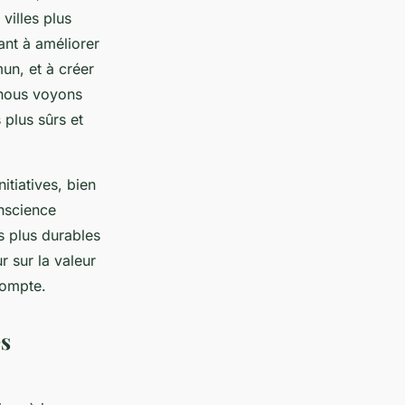
villes plus
ant à améliorer
un, et à créer
, nous voyons
plus sûrs et
tiatives, bien
onscience
is plus durables
r sur la valeur
compte.
és