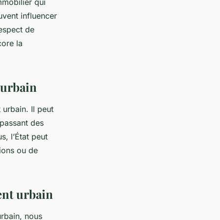
mmobilier qui
uvent influencer
respect de
core la
 urbain
urbain. Il peut
n passant des
s, l’État peut
tions ou de
ent urbain
rbain, nous