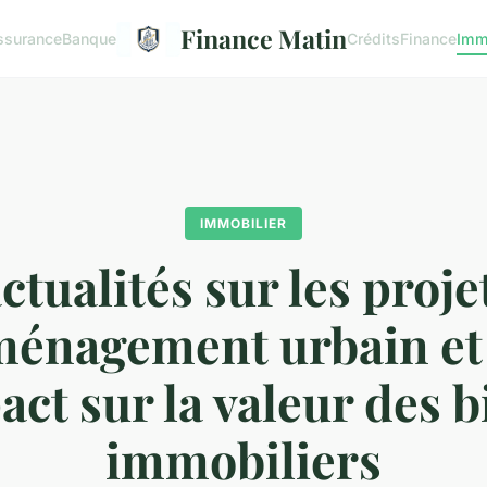
Finance Matin
ssurance
Banque
Crédits
Finance
Imm
IMMOBILIER
actualités sur les proje
ménagement urbain et 
act sur la valeur des b
immobiliers