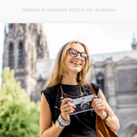
delphine
•
6 novembre 2023
•
5 min de lecture