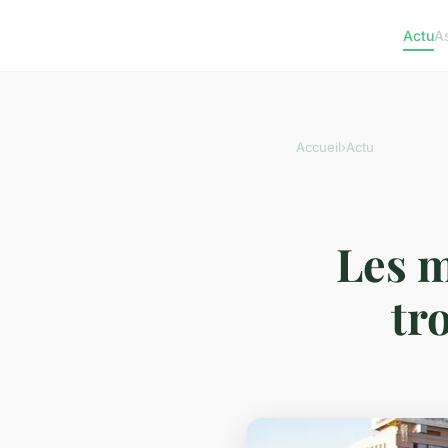
Actu
A
Accueil
›
Actu
Les m
tr