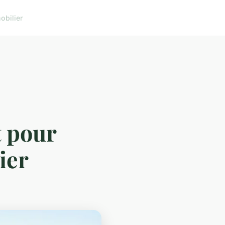
obilier
t pour
ier