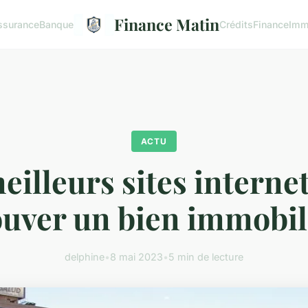
Finance Matin
ssurance
Banque
Crédits
Finance
Imm
ACTU
eilleurs sites interne
ouver un bien immobil
delphine
•
8 mai 2023
•
5 min de lecture