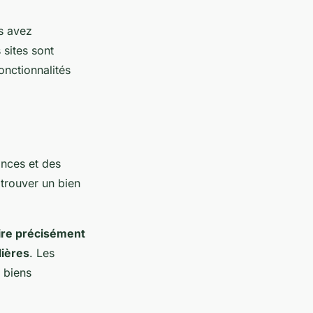
s avez
 sites sont
onctionnalités
onces et des
trouver un bien
ire précisément
lières
. Les
 biens