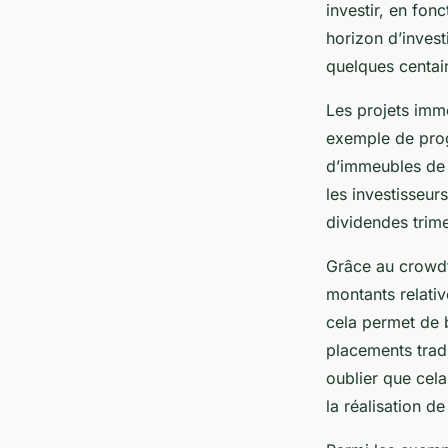
investir, en fon
horizon d’invest
quelques centain
Les projets immo
exemple de prog
d’immeubles de 
les investisseur
dividendes trime
Grâce au crowdfu
montants relativ
cela permet de b
placements tradi
oublier que cela
la réalisation d