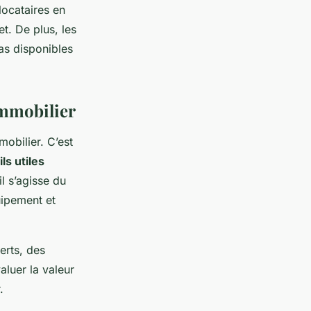
locataires en
et. De plus, les
as disponibles
immobilier
obilier. C’est
s utiles
il s’agisse du
uipement et
erts, des
aluer la valeur
.