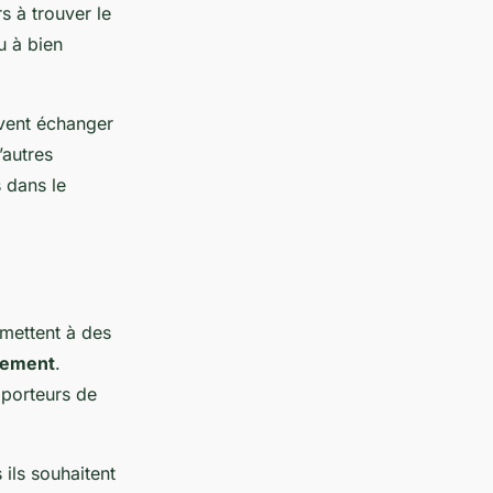
s à trouver le
u à bien
uvent échanger
’autres
s dans le
rmettent à des
ppement
.
 porteurs de
 ils souhaitent