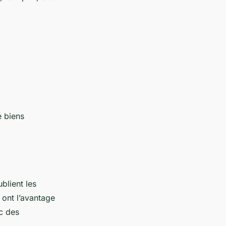
e biens
blient les
 ont l’avantage
ec des